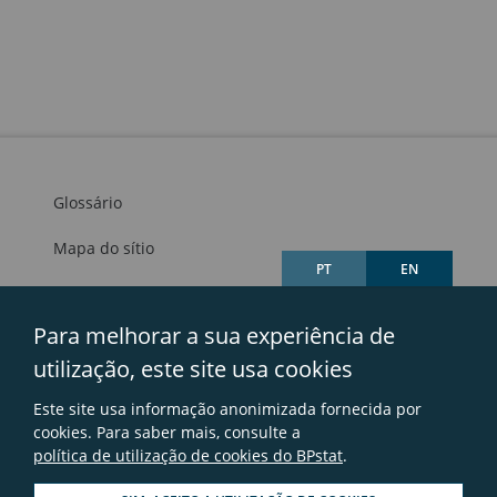
Glossário
Mapa do sítio
PT
EN
Links úteis
Para melhorar a sua experiência de
Avisos legais
utilização, este site usa cookies
Contactos
Este site usa informação anonimizada fornecida por
Perguntas frequentes
cookies. Para saber mais, consulte a
política de utilização de cookies do BPstat
.