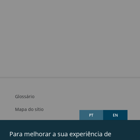
Glossário
Mapa do sítio
PT
EN
Links úteis
Para melhorar a sua experiência de
Avisos legais