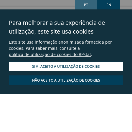
PT
EN
Para melhorar a sua experiência de
Glossário
utilização, este site usa cookies
Mapa do sítio
Este site usa informação anonimizada fornecida por
cookies. Para saber mais, consulte a
Links úteis
política de utilização de cookies do BPstat
.
Avisos legais
SIM, ACEITO A UTILIZAÇÃO DE COOKIES
Contactos
NÃO ACEITO A UTILIZAÇÃO DE COOKIES
Perguntas frequentes
© 2026 - Banco de Portugal