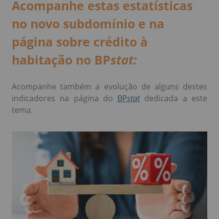
Acompanhe estas estatísticas
no novo subdomínio e na
página sobre crédito à
habitação no BP
stat:
Acompanhe também a evolução de alguns destes
indicadores na página do
BP
stat
dedicada a este
tema.