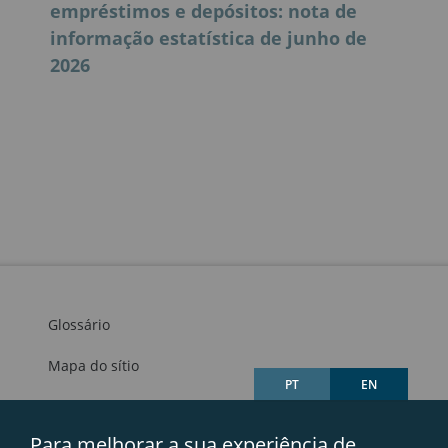
empréstimos e depósitos: nota de
informação estatística de junho de
2026
Glossário
Mapa do sítio
PT
EN
Links úteis
Para melhorar a sua experiência de
Avisos legais