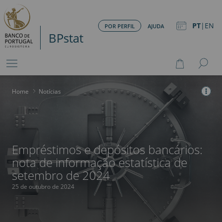
PT
|
EN
POR PERFIL
AJUDA
BPstat
Home
>
Notícias
Empréstimos e depósitos bancários:
nota de informação estatística de
setembro de 2024
25 de outubro de 2024