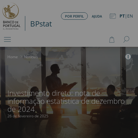
PT
|
EN
POR PERFIL
AJUDA
BPstat
Home
>
Notícias
Investimento direto: nota de
informação estatística de dezembro
de 2024
26 de fevereiro de 2025