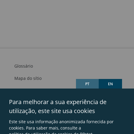
Glossário
Mapa do sítio
PT
EN
Links úteis
Para melhorar a sua experiência de
Avisos legais
utilização, este site usa cookies
Contactos
Este site usa informação anonimizada fornecida por
Perguntas frequentes
cookies. Para saber mais, consulte a