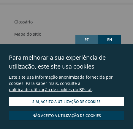
Glossário
Mapa do sítio
PT
EN
Links úteis
Para melhorar a sua experiência de
Avisos legais
utilização, este site usa cookies
Contactos
Este site usa informação anonimizada fornecida por
Perguntas frequentes
cookies. Para saber mais, consulte a
política de utilização de cookies do BPstat
.
SIM, ACEITO A UTILIZAÇÃO DE COOKIES
NÃO ACEITO A UTILIZAÇÃO DE COOKIES
© 2026 - Banco de Portugal