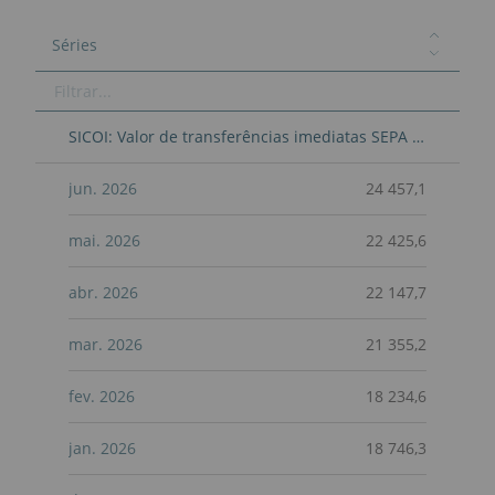
Séries
SICOI: Valor de transferências imediatas SEPA processadas-Mensal
jun. 2026
24 457,1
mai. 2026
22 425,6
abr. 2026
22 147,7
mar. 2026
21 355,2
fev. 2026
18 234,6
jan. 2026
18 746,3