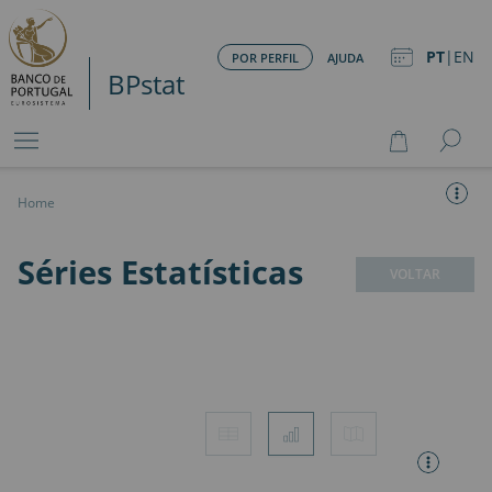
PT
|
EN
POR PERFIL
AJUDA
BPstat
Home
Séries Estatísticas
VOLTAR