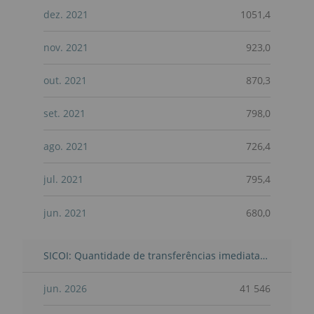
dez. 2021
1051,4
nov. 2021
923,0
out. 2021
870,3
set. 2021
798,0
ago. 2021
726,4
jul. 2021
795,4
jun. 2021
680,0
SICOI: Quantidade de transferências imediatas SEPA processadas-Mensal
jun. 2026
41 546