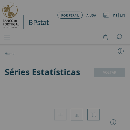
PT
|
EN
POR PERFIL
AJUDA
BPstat
Home
Séries Estatísticas
VOLTAR