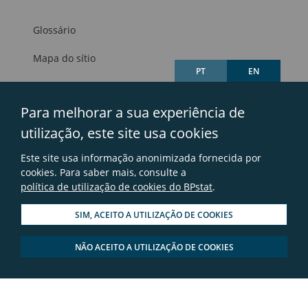
Glossário
Mapa do sítio
PT
EN
Links úteis
Para melhorar a sua experiência de
Avisos legais
utilização, este site usa cookies
Contactos
Este site usa informação anonimizada fornecida por
Perguntas frequentes
cookies. Para saber mais, consulte a
política de utilização de cookies do BPstat
.
SIM, ACEITO A UTILIZAÇÃO DE COOKIES
NÃO ACEITO A UTILIZAÇÃO DE COOKIES
© 2026 - Banco de Portugal