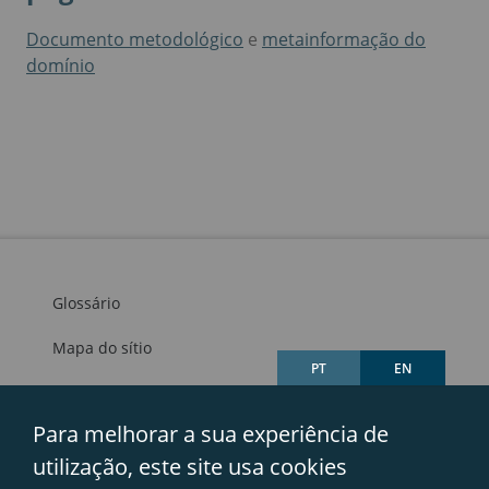
Documento metodológico
e
metainformação
do
domínio
Glossário
Mapa do sítio
PT
EN
Links úteis
Para melhorar a sua experiência de
Avisos legais
utilização, este site usa cookies
Contactos