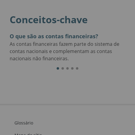
Conceitos-chave
O que são as contas financeiras?
Mét
ico
As contas financeiras fazem parte do sistema de
con
da, a
contas nacionais e complementam as contas
Os 
 as
nacionais não financeiras.
estã
Glossário