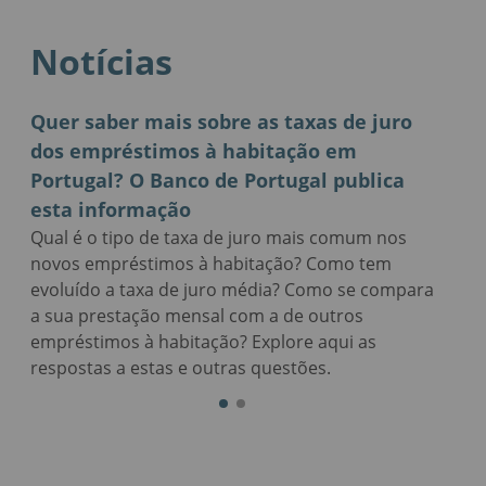
Notícias
Quer saber mais sobre as taxas de juro
Taxas
dos empréstimos à habitação em
empré
26
Portugal? O Banco de Portugal publica
infor
cas
esta informação
O Banc
de tax
Qual é o tipo de taxa de juro mais comum nos
depós
novos empréstimos à habitação? Como tem
ho
partic
evoluído a taxa de juro média? Como se compara
de 202
a sua prestação mensal com a de outros
empréstimos à habitação? Explore aqui as
respostas a estas e outras questões.