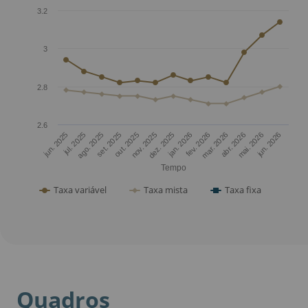
3.2
3
2.8
2.6
jun. 2025
jan. 2026
jul. 2025
fev. 2026
ago. 2025
mar. 2026
set. 2025
abr. 2026
out. 2025
mai. 2026
nov. 2025
jun. 2026
dez. 2025
Tempo
Taxa variável
Taxa mista
Taxa fixa
Quadros