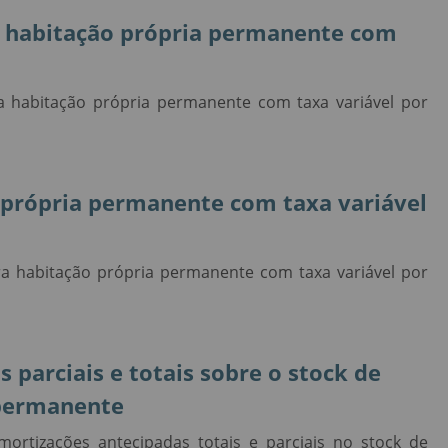
 habitação própria permanente com
 habitação própria permanente com taxa variável por
Taxas de juro e montantes de novos
empréstimos e depósitos: nota de
informação estatística de junho de 20
O Banco de Portugal publica hoje as estatísti
 própria permanente com taxa variável
de taxas de juro e de montantes de novos
depósitos e empréstimos bancários de
particulares e empresas atualizadas para jun
a habitação própria permanente com taxa variável por
de 2026.
parciais e totais sobre o stock de
 permanente
ortizações antecipadas totais e parciais no stock de