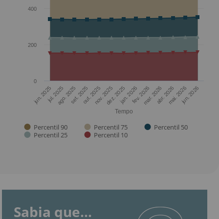
400
200
0
jun. 2026
nov. 2025
mai. 2026
out. 2025
abr. 2026
set. 2025
mar. 2026
ago. 2025
fev. 2026
jul. 2025
jan. 2026
jun. 2025
dez. 2025
Tempo
Percentil 90
Percentil 75
Percentil 50
Percentil 25
Percentil 10
Sabia que...