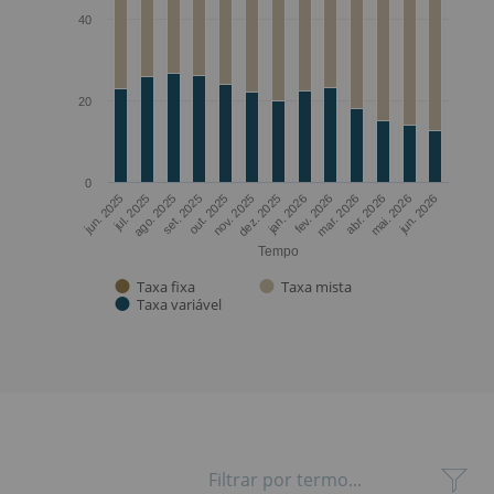
40
20
0
ago. 2025
mai. 2026
jan. 2026
set. 2025
jun. 2026
fev. 2026
out. 2025
jun. 2025
mar. 2026
nov. 2025
jul. 2025
abr. 2026
dez. 2025
Tempo
Taxa fixa
Taxa mista
Taxa variável