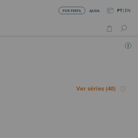
PT
|
EN
POR PERFIL
AJUDA
Ver séries
(40)