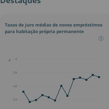
Destaques
Taxas de juro médias de novos empréstimos
para habitação própria permanente
4
%
3.8
3.6
3.4