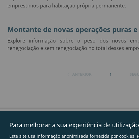
empréstimos para habitação própria permanente.
Montante de novas operações puras e 
Explore informação sobre o peso dos novos emp
renegociação e sem renegociação no total desses empr
ANTERIOR
1
SEGU
Glossário
Mapa do sítio
Links úteis
Avisos legai
Para melhorar a sua experiência de utilização
Este site usa informação anonimizada fornecida por cookies. P