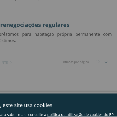
renegociações regulares
réstimos para habitação própria permanente com
éstimos.
10
Entradas por página
INTE
s
Contactos
Perguntas frequentes
, este site usa cookies
ara saber mais, consulte a
política de utilização de cookies do BPst