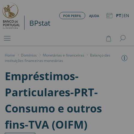
PT
|
EN
POR PERFIL
AJUDA
BPstat
Home
>
Domínios
>
Monetárias e financeiras
>
Balanço das
instituições financeiras monetárias
Empréstimos-
Particulares-PRT-
Consumo e outros
fins-TVA (OIFM)