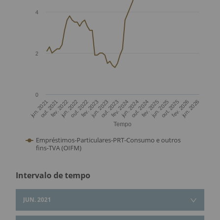
4
2
0
jun. 2025
jun. 2021
out. 2023
fev. 2026
fev. 2022
jun. 2024
out. 2022
fev. 2025
jun. 2023
out. 2025
out. 2021
fev. 2024
jun. 2026
jun. 2022
out. 2024
fev. 2023
Tempo
Empréstimos-Particulares-PRT-Consumo e outros
fins-TVA (OIFM)
Intervalo de tempo
JUN. 2021