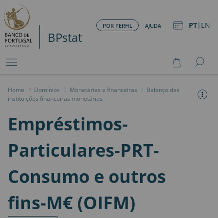
PT
|
EN
POR PERFIL
AJUDA
BPstat
Home
>
Domínios
>
Monetárias e financeiras
>
Balanço das
instituições financeiras monetárias
Empréstimos-
Particulares-PRT-
Consumo e outros
fins-M€ (OIFM)