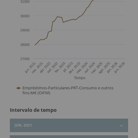
31000
30000
29000
28000
27000
out. 2024
ago. 2025
jun. 2026
nov. 2021
set. 2022
jul. 2023
mai. 2024
mar. 2025
jan. 2026
jun. 2021
abr. 2022
fev. 2023
dez. 2023
Tempo
Empréstimos-Particulares-PRT-Consumo e outros
fins-M€ (OIFM)
Intervalo de tempo
JUN. 2021