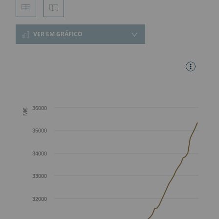
VER EM GRÁFICO
36000
M€
35000
34000
33000
32000